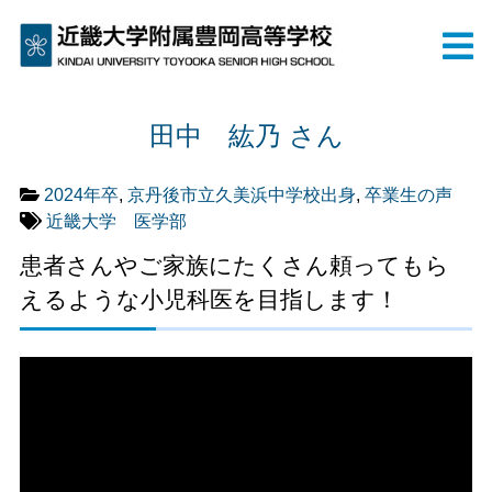
田中 紘乃 さん
2024年卒
,
京丹後市立久美浜中学校出身
,
卒業生の声
近畿大学 医学部
患者さんやご家族にたくさん頼ってもら
えるような小児科医を目指します！