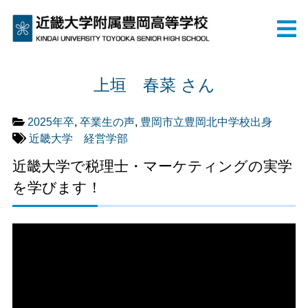
上垣 春菜 さん
2025年卒
,
卒業生の声
,
豊岡市立豊岡北中学校出身
近畿大学 経営学部
近畿大学で税理士・マーケティングの実学
を学びます！